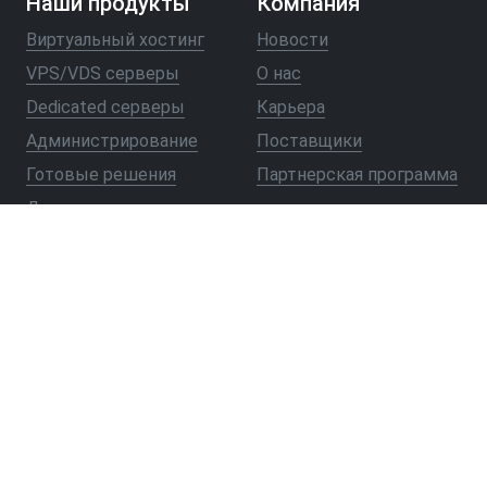
Наши продукты
Компания
Виртуальный хостинг
Новости
VPS/VDS серверы
О нас
Dedicated серверы
Карьера
Администрирование
Поставщики
Готовые решения
Партнерская программа
Доменные имена
Частые вопросы
Как создать веб-сайт
Как перенести веб-сайт
Как купить хостинг и
виртуальный сервер
Как создать блог
Вопросы перед
покупкой