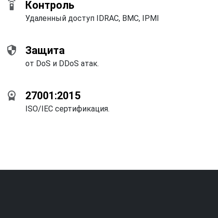
settings_remote
Контроль
Удаленный доступ IDRAC, BMC, IPMI
security
Защита
от DoS и DDoS атак.
workspace_premium
27001:2015
ISO/IEC сертификация.