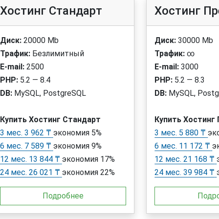
Хостинг Стандарт
Хостинг П
Диск:
20000 Mb
Диск:
30000 Mb
Трафик:
Безлимитный
Трафик:
∞
E-mail:
2500
E-mail:
3000
PHP:
5.2 — 8.4
PHP:
5.2 — 8.3
DB:
MySQL, PostgreSQL
DB:
MySQL, Postg
Купить Хостинг Стандарт
Купить Хостинг
3 мес. 3 962 ₸
экономия 5%
3 мес. 5 880 ₸
эк
6 мес. 7 589 ₸
экономия 9%
6 мес. 11 172 ₸
э
12 мес. 13 844 ₸
экономия 17%
12 мес. 21 168 ₸
24 мес. 26 021 ₸
экономия 22%
24 мес. 39 984 ₸
Подробнее
Подр