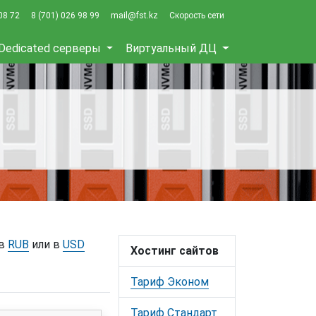
08 72
8 (701) 026 98 99
mail@fst.kz
Скорость сети
Dedicated серверы
Виртуальный ДЦ
 в
RUB
или в
USD
Хостинг сайтов
Тариф Эконом
Тариф Стандарт