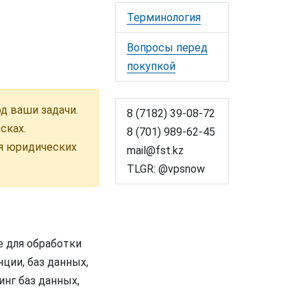
Терминология
Вопросы перед
покупкой
д ваши задачи.
8 (7182) 39-08-72
сках.
8 (701) 989-62-45
ля юридических
mail@fst.kz
TLGR: @vpsnow
е для обработки
ции, баз данных,
нг баз данных,