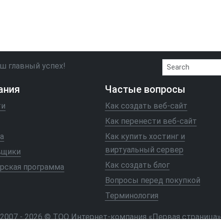
ш главный успех!
ания
Частые вопросы
ти
Как создать веб-сайт
Как перенести веб-сайт
а
Как купить хостинг и
виртуальный сервер
вщики
Как создать блог
рская программа
Вопросы перед покупкой
Терминология
2007 - 2026 © ТОО Интернет-компания «Первая страница»