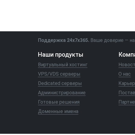
Поддержка 24x7x365.
Ваше доверие — на
Наши продукты
Комп
Виртуальный хостинг
Новос
VPS/VDS серверы
О нас
Dedicated серверы
Карьер
Администрирование
Поста
Готовые решения
Партне
Доменные имена