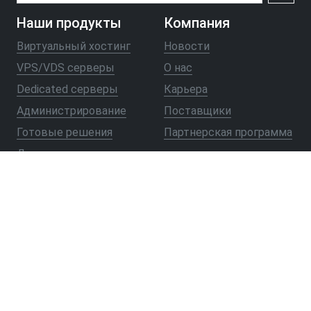
Наши продукты
Компания
Виртуальный хостинг
Новости
VPS/VDS серверы
О нас
Dedicated серверы
Карьера
Администрирование
Поставщики
Готовые решения
Партнерская программа
Доменные имена
Частые вопросы
Как создать веб-сайт
Как перенести веб-сайт
Как купить хостинг и
виртуальный сервер
Как создать блог
Вопросы перед