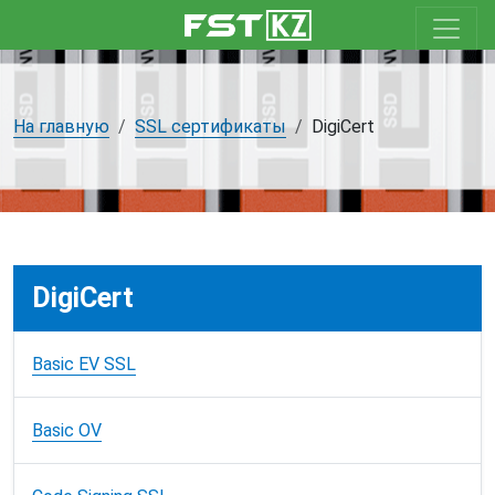
На главную
SSL сертификаты
DigiCert
DigiCert
Basic EV SSL
Basic OV