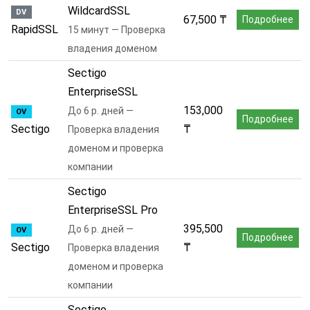
WildcardSSL
DV
67,500 ₸
Подробнее
RapidSSL
15 минут — Проверка
владения доменом
Sectigo
EnterpriseSSL
153,000
До 6 р. дней —
OV
Подробнее
Sectigo
₸
Проверка владения
доменом и проверка
компании
Sectigo
EnterpriseSSL Pro
395,500
До 6 р. дней —
OV
Подробнее
Sectigo
₸
Проверка владения
доменом и проверка
компании
Sectigo