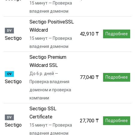
15 минут — Проверка
владения доменом
Sectigo PositiveSSL
Wildcard
DV
42,910 ₸
Подробнее
Sectigo
15 минут — Проверка
владения доменом
Sectigo Premium
Wildcard SSL
До 6 р. дней —
OV
77,040 ₸
Подробнее
Sectigo
Проверка владения
доменом и проверка
компании
Sectigo SSL
Certificate
DV
27,700 ₸
Подробнее
Sectigo
15 минут — Проверка
владения доменом