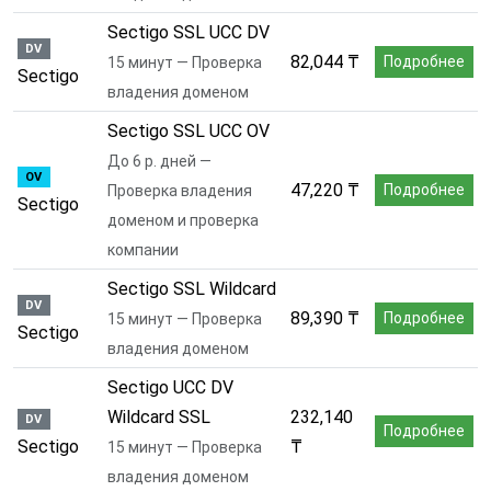
Sectigo SSL UCC DV
DV
82,044 ₸
Подробнее
15 минут — Проверка
Sectigo
владения доменом
Sectigo SSL UCC OV
До 6 р. дней —
OV
47,220 ₸
Подробнее
Проверка владения
Sectigo
доменом и проверка
компании
Sectigo SSL Wildcard
DV
89,390 ₸
Подробнее
15 минут — Проверка
Sectigo
владения доменом
Sectigo UCC DV
Wildcard SSL
232,140
DV
Подробнее
Sectigo
₸
15 минут — Проверка
владения доменом