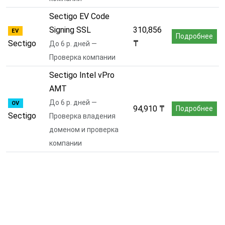
Sectigo EV Code
Signing SSL
310,856
EV
Подробнее
Sectigo
₸
До 6 р. дней —
Проверка компании
Sectigo Intel vPro
AMT
До 6 р. дней —
OV
94,910 ₸
Подробнее
Sectigo
Проверка владения
доменом и проверка
компании