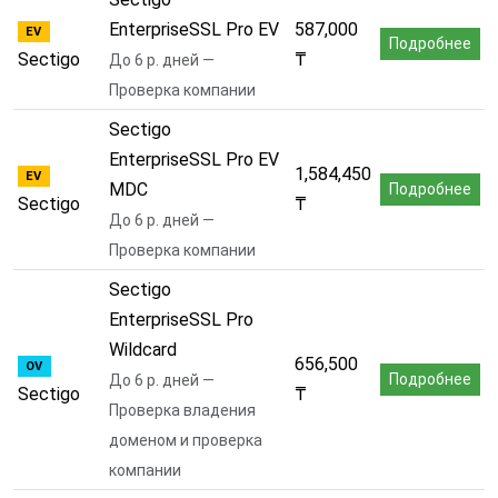
EnterpriseSSL Pro EV
587,000
EV
Подробнее
Sectigo
₸
До 6 р. дней —
Проверка компании
Sectigo
EnterpriseSSL Pro EV
1,584,450
EV
MDC
Подробнее
Sectigo
₸
До 6 р. дней —
Проверка компании
Sectigo
EnterpriseSSL Pro
Wildcard
656,500
OV
Подробнее
До 6 р. дней —
Sectigo
₸
Проверка владения
доменом и проверка
компании