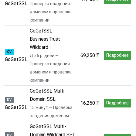
GoGetSSL
Проверка владения
доменом и проверка
компании
GoGetSSL
BusinessTrust
Wildcard
OV
69,250 ₸
Подробнее
До 6 р. дней —
GoGetSSL
Проверка владения
доменом и проверка
компании
GoGetSSL Multi-
Domain SSL
DV
16,250 ₸
Подробнее
GoGetSSL
15 минут — Проверка
владения доменом
GoGetSSL Multi-
Domain Wildcard SSL
DV