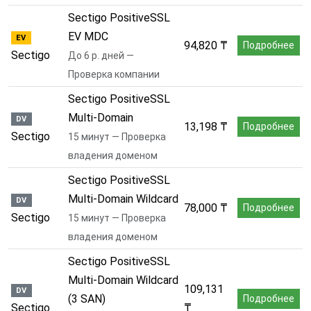
Sectigo PositiveSSL
EV MDC
EV
94,820 ₸
Подробнее
Sectigo
До 6 р. дней —
Проверка компании
Sectigo PositiveSSL
Multi-Domain
DV
13,198 ₸
Подробнее
Sectigo
15 минут — Проверка
владения доменом
Sectigo PositiveSSL
Multi-Domain Wildcard
DV
78,000 ₸
Подробнее
Sectigo
15 минут — Проверка
владения доменом
Sectigo PositiveSSL
Multi-Domain Wildcard
109,131
DV
(3 SAN)
Подробнее
Sectigo
₸