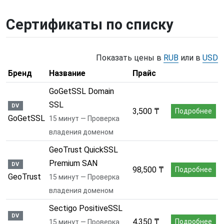
Сертификаты по списку
Показать цены в
RUB
или в
USD
Бренд
Название
Прайс
GoGetSSL Domain
SSL
DV
3,500 ₸
Подробнее
GoGetSSL
15 минут — Проверка
владения доменом
GeoTrust QuickSSL
Premium SAN
DV
98,500 ₸
Подробнее
GeoTrust
15 минут — Проверка
владения доменом
Sectigo PositiveSSL
DV
4,350 ₸
Подробнее
15 минут — Проверка