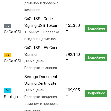
доменом и проверка
компании
GoGetSSL Code
Signing USB Token
155,350
DV
Подробнее
GoGetSSL
₸
15 минут — Проверка
владения доменом
GoGetSSL EV Code
Signing
392,140
EV
Подробнее
GoGetSSL
₸
До 6 р. дней —
Проверка компании
Sectigo Document
Signing Certificate
109,905
До 6 р. дней —
OV
Подробнее
Sectigo
₸
Проверка владения
доменом и проверка
компании