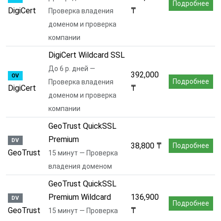
Подробнее
DigiCert
₸
Проверка владения
доменом и проверка
компании
DigiCert Wildcard SSL
До 6 р. дней —
392,000
OV
Подробнее
Проверка владения
DigiCert
₸
доменом и проверка
компании
GeoTrust QuickSSL
Premium
DV
38,800 ₸
Подробнее
GeoTrust
15 минут — Проверка
владения доменом
GeoTrust QuickSSL
Premium Wildcard
136,900
DV
Подробнее
GeoTrust
₸
15 минут — Проверка