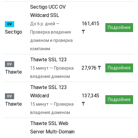
Sectigo UCC OV
Wildcard SSL
161,415
До 6 р. дней —
OV
Подробнее
Sectigo
₸
Проверка владения
доменом и проверка
компании
Thawte SSL 123
DV
27,976 ₸
Подробнее
15 минут — Проверка
Thawte
владения доменом
Thawte SSL 123
Wildcard
137,345
DV
Подробнее
Thawte
₸
15 минут — Проверка
владения доменом
Thawte SSL Web
Server Multi-Domain