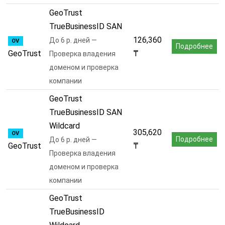
GeoTrust
TrueBusinessID SAN
126,360
До 6 р. дней —
OV
Подробнее
GeoTrust
₸
Проверка владения
доменом и проверка
компании
GeoTrust
TrueBusinessID SAN
Wildcard
305,620
OV
Подробнее
До 6 р. дней —
GeoTrust
₸
Проверка владения
доменом и проверка
компании
GeoTrust
TrueBusinessID