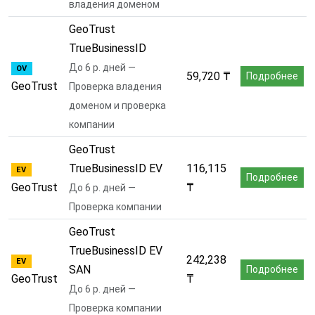
владения доменом
GeoTrust
TrueBusinessID
До 6 р. дней —
OV
59,720 ₸
Подробнее
GeoTrust
Проверка владения
доменом и проверка
компании
GeoTrust
TrueBusinessID EV
116,115
EV
Подробнее
GeoTrust
₸
До 6 р. дней —
Проверка компании
GeoTrust
TrueBusinessID EV
242,238
EV
SAN
Подробнее
GeoTrust
₸
До 6 р. дней —
Проверка компании