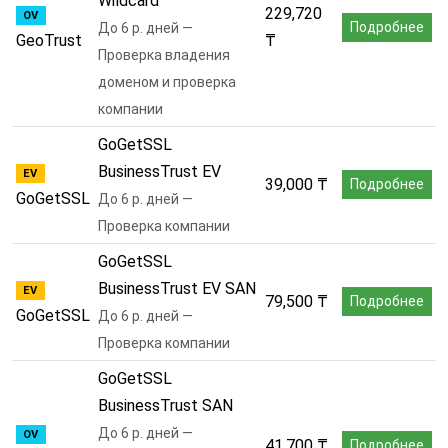
Wildcard
229,720
OV
Подробнее
До 6 р. дней —
GeoTrust
₸
Проверка владения
доменом и проверка
компании
GoGetSSL
BusinessTrust EV
EV
39,000 ₸
Подробнее
GoGetSSL
До 6 р. дней —
Проверка компании
GoGetSSL
BusinessTrust EV SAN
EV
79,500 ₸
Подробнее
GoGetSSL
До 6 р. дней —
Проверка компании
GoGetSSL
BusinessTrust SAN
До 6 р. дней —
OV
41,700 ₸
Подробнее