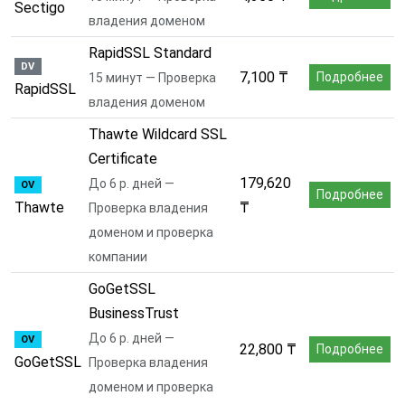
Sectigo
владения доменом
RapidSSL Standard
DV
7,100 ₸
Подробнее
15 минут — Проверка
RapidSSL
владения доменом
Thawte Wildcard SSL
Certificate
179,620
До 6 р. дней —
OV
Подробнее
Thawte
₸
Проверка владения
доменом и проверка
компании
GoGetSSL
BusinessTrust
До 6 р. дней —
OV
22,800 ₸
Подробнее
GoGetSSL
Проверка владения
доменом и проверка