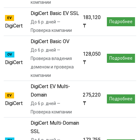
компании
DigiCert Basic EV SSL
183,120
EV
Подробнее
До 6 р. дней —
DigiCert
₸
Проверка компании
DigiCert Basic OV
До 6 р. дней —
128,050
OV
Подробнее
Проверка владения
DigiCert
₸
доменом и проверка
компании
DigiCert EV Multi-
Domain
275,220
EV
Подробнее
DigiCert
₸
До 6 р. дней —
Проверка компании
DigiCert Multi-Domain
SSL
173,755
До 6 р. дней —