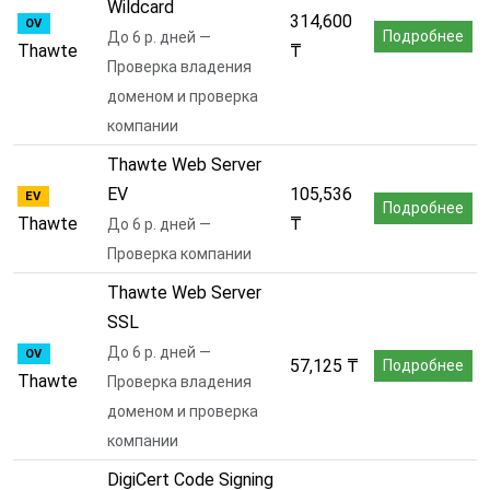
Wildcard
314,600
OV
Подробнее
До 6 р. дней —
Thawte
₸
Проверка владения
доменом и проверка
компании
Thawte Web Server
EV
105,536
EV
Подробнее
Thawte
₸
До 6 р. дней —
Проверка компании
Thawte Web Server
SSL
До 6 р. дней —
OV
57,125 ₸
Подробнее
Thawte
Проверка владения
доменом и проверка
компании
DigiCert Code Signing