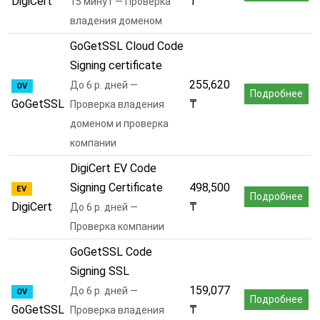
DigiCert
₸
15 минут — Проверка
владения доменом
GoGetSSL Cloud Code
Signing certificate
255,620
До 6 р. дней —
OV
Подробнее
GoGetSSL
₸
Проверка владения
доменом и проверка
компании
DigiCert EV Code
Signing Certificate
498,500
EV
Подробнее
DigiCert
₸
До 6 р. дней —
Проверка компании
GoGetSSL Code
Signing SSL
159,077
До 6 р. дней —
OV
Подробнее
GoGetSSL
₸
Проверка владения